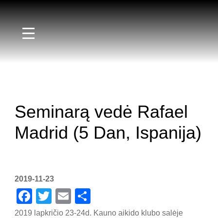
Seminarą vedė Rafael
Madrid (5 Dan, Ispanija)
2019-11-23
Fac
Twit
Em
Sha
ebo
ter
ail
re
2019 lapkričio 23-24d. Kauno aikido klubo salėje