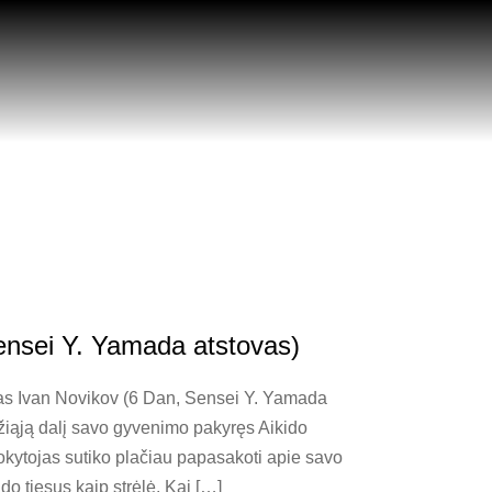
ensei Y. Yamada atstovas)
jas Ivan Novikov (6 Dan, Sensei Y. Yamada
džiąją dalį savo gyvenimo pakyręs Aikido
ytojas sutiko plačiau papasakoti apie savo
do tiesus kaip strėlė. Kai […]