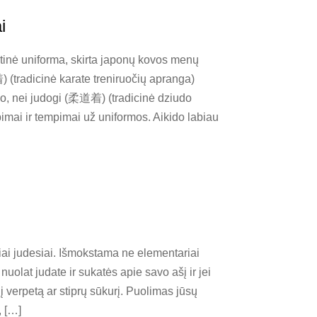
i
inė uniforma, skirta japonų kovos menų
) (tradicinė karate treniruočių apranga)
io, nei judogi (柔道着) (tradicinė dziudo
imai ir tempimai už uniformos. Aikido labiau
iai judesiai. Išmokstama ne elementariai
s nuolat judate ir sukatės apie savo ašį ir jei
 į verpetą ar stiprų sūkurį. Puolimas jūsų
, […]