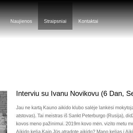
Naujienos
Straipsniai
Kontaktai
Interviu su Ivanu Novikovu (6 Dan, S
Jau ne kartą Kauno aikido klubo salėje lankėsi mokyto
atstovas). Tai meistras iš Sankt Peterburgo (Rusija), di
kovos meno pažinimui. 2019m kovo mėn. vizito metu mok
Aikido kelią.Kaip Jūs atradote aikido? Mano kelias į Aiki