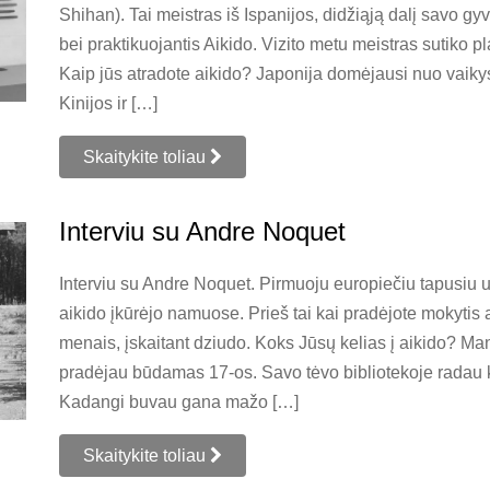
Shihan). Tai meistras iš Ispanijos, didžiąją dalį savo 
bei praktikuojantis Aikido. Vizito metu meistras sutiko p
Kaip jūs atradote aikido? Japonija domėjausi nuo vaiky
Kinijos ir […]
Skaitykite toliau
Interviu su Andre Noquet
Interviu su Andre Noquet. Pirmuoju europiečiu tapusiu 
aikido įkūrėjo namuose. Prieš tai kai pradėjote mokytis 
menais, įskaitant dziudo. Koks Jūsų kelias į aikido? Ma
pradėjau būdamas 17-os. Savo tėvo bibliotekoje radau
Kadangi buvau gana mažo […]
Skaitykite toliau