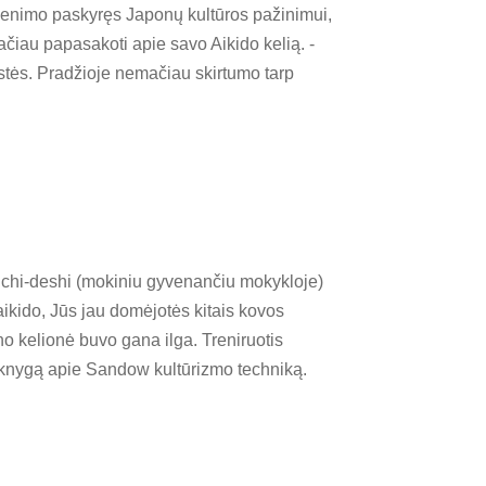
gyvenimo paskyręs Japonų kultūros pažinimui,
lačiau papasakoti apie savo Aikido kelią. -
stės. Pradžioje nemačiau skirtumo tarp
uchi-deshi (mokiniu gyvenančiu mokykloje)
aikido, Jūs jau domėjotės kitais kovos
no kelionė buvo gana ilga. Treniruotis
 knygą apie Sandow kultūrizmo techniką.