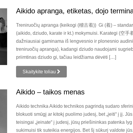
Aikido apranga, etiketas, dojo termina
Treniruočių apranga (keikogi (稽古着)) Gi (着) – standart
(aikido, dziudo, karate ir kt.) mokymuisi. Karategi (空手着
dažniausiai gaminama iš lengvesnio ir plonesnio audin
treniruočių apranga), kadangi dziudo naudojami sugrieb
priimtinas dziudo gi, tačiau leidžiama dėvėti […]
Skaitykite toliau
Aikido – taikos menas
Aikido technika Aikido technikos pagrindą sudaro sferin
blokuoti smūgį ar kitokį puolimo judesį, bet „įeiti“ į jį. Jū
teisingai „įeinate“ į judesį, jūsų priešininkas patenka lyg
sukimuisi tik suteikia energijos. Bet šį sūkurį valdote jūs