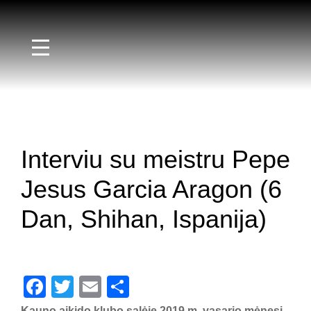
Interviu su meistru Pepe
Jesus Garcia Aragon (6
Dan, Shihan, Ispanija)
Fac
Twit
Em
Sha
ebo
ter
ail
re
Kauno aikido klubo salėje 2019 m. vasario mėnesį