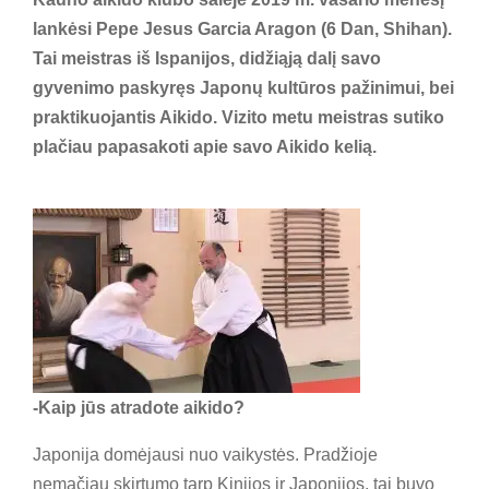
lankėsi Pepe Jesus Garcia Aragon (6 Dan, Shihan).
ok
Tai meistras iš Ispanijos, didžiąją dalį savo
gyvenimo paskyręs Japonų kultūros pažinimui, bei
praktikuojantis Aikido. Vizito metu meistras sutiko
plačiau papasakoti apie savo Aikido kelią.
-Kaip jūs atradote aikido?
Japonija domėjausi nuo vaikystės. Pradžioje
nemačiau skirtumo tarp Kinijos ir Japonijos, tai buvo