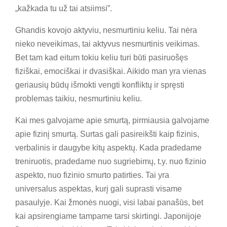
„kažkada tu už tai atsiimsi”.
Ghandis kovojo aktyviu, nesmurtiniu keliu. Tai nėra
nieko neveikimas, tai aktyvus nesmurtinis veikimas.
Bet tam kad eitum tokiu keliu turi būti pasiruošęs
fiziškai, emociškai ir dvasiškai. Aikido man yra vienas
geriausių būdų išmokti vengti konfliktų ir spręsti
problemas taikiu, nesmurtiniu keliu.
Kai mes galvojame apie smurtą, pirmiausia galvojame
apie fizinį smurtą. Surtas gali pasireikšti kaip fizinis,
verbalinis ir daugybe kitų aspektų. Kada pradedame
treniruotis, pradedame nuo sugriebimų, t.y. nuo fizinio
aspekto, nuo fizinio smurto patirties. Tai yra
universalus aspektas, kurį gali suprasti visame
pasaulyje. Kai žmonės nuogi, visi labai panašūs, bet
kai apsirengiame tampame tarsi skirtingi. Japonijoje