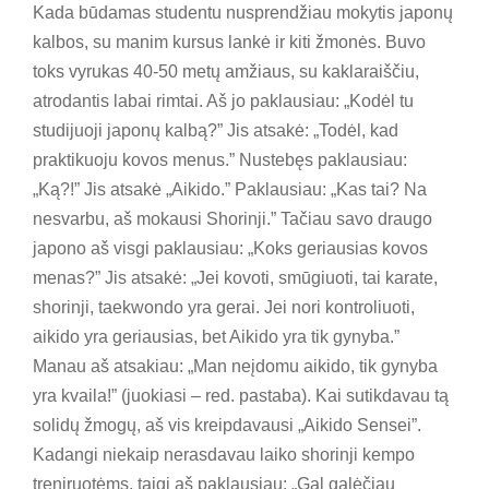
Kada būdamas studentu nusprendžiau mokytis japonų
kalbos, su manim kursus lankė ir kiti žmonės. Buvo
toks vyrukas 40-50 metų amžiaus, su kaklaraiščiu,
atrodantis labai rimtai. Aš jo paklausiau: „Kodėl tu
studijuoji japonų kalbą?” Jis atsakė: „Todėl, kad
praktikuoju kovos menus.” Nustebęs paklausiau:
„Ką?!” Jis atsakė „Aikido.” Paklausiau: „Kas tai? Na
nesvarbu, aš mokausi Shorinji.” Tačiau savo draugo
japono aš visgi paklausiau: „Koks geriausias kovos
menas?” Jis atsakė: „Jei kovoti, smūgiuoti, tai karate,
shorinji, taekwondo yra gerai. Jei nori kontroliuoti,
aikido yra geriausias, bet Aikido yra tik gynyba.”
Manau aš atsakiau: „Man neįdomu aikido, tik gynyba
yra kvaila!” (juokiasi – red. pastaba). Kai sutikdavau tą
solidų žmogų, aš vis kreipdavausi „Aikido Sensei”.
Kadangi niekaip nerasdavau laiko shorinji kempo
treniruotėms, taigi aš paklausiau: „Gal galėčiau