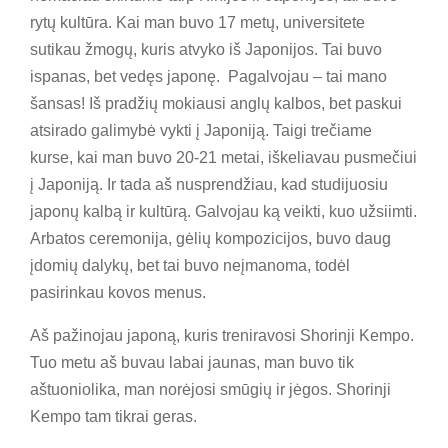
rytų kultūra. Kai man buvo 17 metų, universitete
sutikau žmogų, kuris atvyko iš Japonijos. Tai buvo
ispanas, bet vedęs japonę. Pagalvojau – tai mano
šansas! Iš pradžių mokiausi anglų kalbos, bet paskui
atsirado galimybė vykti į Japoniją. Taigi trečiame
kurse, kai man buvo 20-21 metai, iškeliavau pusmečiui
į Japoniją. Ir tada aš nusprendžiau, kad studijuosiu
japonų kalbą ir kultūrą. Galvojau ką veikti, kuo užsiimti.
Arbatos ceremonija, gėlių kompozicijos, buvo daug
įdomių dalykų, bet tai buvo neįmanoma, todėl
pasirinkau kovos menus.
Aš pažinojau japoną, kuris treniravosi Shorinji Kempo.
Tuo metu aš buvau labai jaunas, man buvo tik
aštuoniolika, man norėjosi smūgių ir jėgos. Shorinji
Kempo tam tikrai geras.