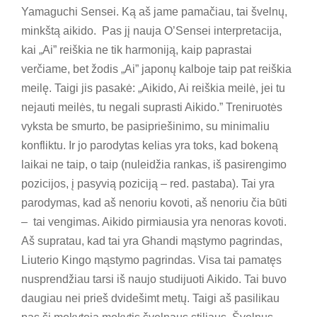
Yamaguchi Sensei. Ką aš jame pamačiau, tai švelnų,
minkštą aikido. Pas jį nauja O’Sensei interpretacija,
kai „Ai” reiškia ne tik harmoniją, kaip paprastai
verčiame, bet žodis „Ai” japonų kalboje taip pat reiškia
meilę. Taigi jis pasakė: „Aikido, Ai reiškia meilė, jei tu
nejauti meilės, tu negali suprasti Aikido.” Treniruotės
vyksta be smurto, be pasipriešinimo, su minimaliu
konfliktu. Ir jo parodytas kelias yra toks, kad bokeną
laikai ne taip, o taip (nuleidžia rankas, iš pasirengimo
pozicijos, į pasyvią poziciją – red. pastaba). Tai yra
parodymas, kad aš nenoriu kovoti, aš nenoriu čia būti
– tai vengimas. Aikido pirmiausia yra nenoras kovoti.
Aš supratau, kad tai yra Ghandi mąstymo pagrindas,
Liuterio Kingo mąstymo pagrindas. Visa tai pamatęs
nusprendžiau tarsi iš naujo studijuoti Aikido. Tai buvo
daugiau nei prieš dvidešimt metų. Taigi aš pasilikau