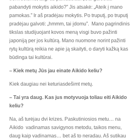
pabandyti mokytis aikido?” Jis atsakė: „Ateik į mano
pamokas.” Ir aš pradėjau mokytis. Po truputį, po truputį
pradėjau galvoti: „hmmm, tai įdomu”. Mano pagrindinis
tikslas studijuojant kovos meną visgi buvo pažinti
japoniją per jos kultūrą. Mano nuomone norint pažinti
rytų kultūrą reikia ne apie ją skaityti, o daryti kažką kas
būdinga tai kultūrai.
– Kiek metų Jūs jau einate Aikido keliu?
Kiek daugiau nei keturiasdešimt metų.
– Tai yra daug. Kas jus motyvuoja toliau eiti Aikido
keliu?
Na, aš turėjau dvi krizes. Paskutiniosios metu… na
Aikido vadinamas savigynos metodu, taikos menu,
daug kaip vadinamas… bet aš to neradau. Aš sutikau