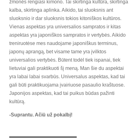
žmonės rengiasi kimono. Tai skirtinga kultūra, skirtinga
kalba, skirtinga aplinka. Aikido, tai sluoksnis ant
sluoksnio ir dar sluoksnis tokios kitoniškos kultūros.
Vienas aspektas yra universalios sampratos ir kitas
aspektas yra japoniškos sampratos ir vertybės. Aikido
treniruotėse mes naudojame japoniškus terminus,
japonų aprangą, bet visame tame yra įvilktos
universalios vertybės. Būtent todėl tiek ispanai, tiek
lietuviai gali praktikuoti šį meną. Man šie du aspektai
yra labai labai svarbūs. Universalus aspektas, kad tai
gali būti praktikuojama įvairiuose pasaulio kraštuose.
Japonijos aspektas, kad tai puikus būdas pažinti
kultūrą.
-Suprantu. Ačiū už pokalbį!