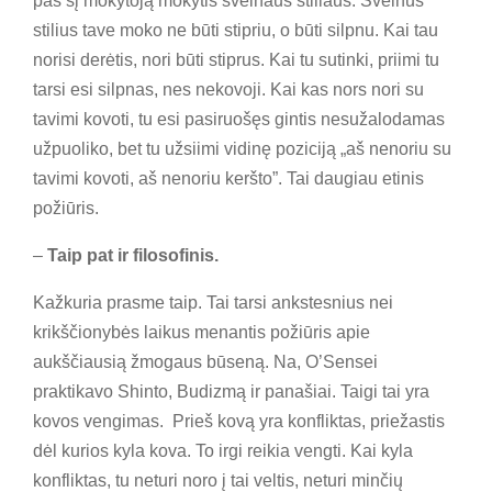
pas šį mokytoją mokytis švelnaus stiliaus. Švelnus
stilius tave moko ne būti stipriu, o būti silpnu. Kai tau
norisi derėtis, nori būti stiprus. Kai tu sutinki, priimi tu
tarsi esi silpnas, nes nekovoji. Kai kas nors nori su
tavimi kovoti, tu esi pasiruošęs gintis nesužalodamas
užpuoliko, bet tu užsiimi vidinę poziciją „aš nenoriu su
tavimi kovoti, aš nenoriu keršto”. Tai daugiau etinis
požiūris.
–
Taip pat ir filosofinis.
Kažkuria prasme taip. Tai tarsi ankstesnius nei
krikščionybės laikus menantis požiūris apie
aukščiausią žmogaus būseną. Na, O’Sensei
praktikavo Shinto, Budizmą ir panašiai. Taigi tai yra
kovos vengimas. Prieš kovą yra konfliktas, priežastis
dėl kurios kyla kova. To irgi reikia vengti. Kai kyla
konfliktas, tu neturi noro į tai veltis, neturi minčių